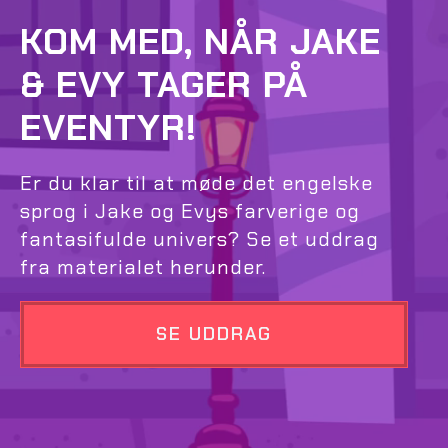
KOM MED, NÅR JAKE
& EVY TAGER PÅ
EVENTYR!
Er du klar til at møde det engelske
sprog i Jake og Evys farverige og
fantasifulde univers? Se et uddrag
fra materialet herunder.
SE UDDRAG